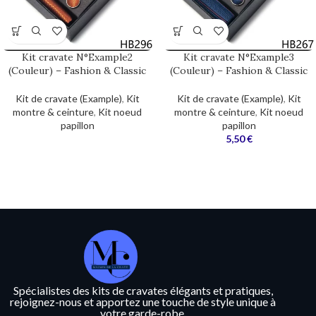
Kit cravate N°Example2
Kit cravate N°Example3
(Couleur) – Fashion & Classic
(Couleur) – Fashion & Classic
Kit de cravate (Example)
,
Kit
Kit de cravate (Example)
,
Kit
montre & ceinture
,
Kit noeud
montre & ceinture
,
Kit noeud
papillon
papillon
5,50
€
Spécialistes des kits de cravates élégants et pratiques,
rejoignez-nous et apportez une touche de style unique à
votre garde-robe.